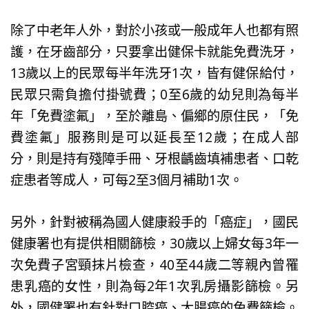
除了中老年人外，對於小孩或一般成年人也都有照
護，在牙齒部分，只要拿出健保卡就能免費洗牙，
13歲以上的民眾每半年洗牙1次，皆有健保給付，
民眾只需負擔付掛號費；0至6歲的幼兒則為每半
年「免費塗氟」，至於離島、偏鄉的原住民，「免
費塗氟」服務則是可以延長至12歲；在成人部
分，則是持有殘障手冊、牙根齲齒填補患者、口乾
症患者等成人，可每2至3個月補助1次。
另外，針對被稱為國人健康殺手的「癌症」，國民
健康署也有提供相關篩檢，30歲以上婦女每3年一
次免費子宮頸抹片檢查，40至44歲二等親內曾罹
患乳癌的女性，則為每2年1次乳房攝影篩檢。另
外，國健署也有針對口腔癌、大腸癌的免費篩檢。